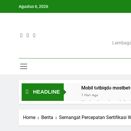
Skip
Agustus 6, 2026
to
content
Lembaga 
Mobil tətbiqdə mostbet-
HEADLINE
1 Hari Ago
Navigating winexch feels
2 Hari Ago
Not on GamStop but surp
Home
Berita
Semangat Percepatan Sertifikasi
3 Hari Ago