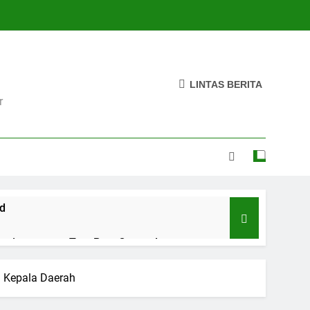
LINTAS BERITA
r
d
erritory
Test Post Created
2 Hari Ago
Test Post Created
g Kepala Daerah
3 Hari Ago