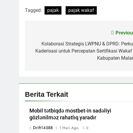
Tagged:
pajak
pajak wakaf
Navigasi
Previou
pos
Kolaborasi Strategis LWPNU & DPRD: Perku
Kaderisasi untuk Percepatan Sertifikasi Wakaf 
Kabupaten Mala
Berita Terkait
Mobil tətbiqdə mostbet-in sadəliyi
gözlənilməz rahatlıq yaradır
Drift14588
1 Hari Ago
0