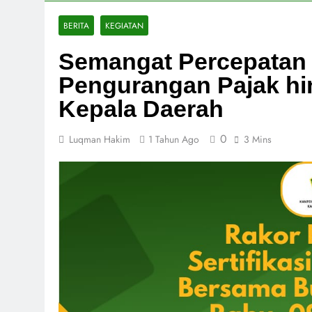
BERITA
KEGIATAN
Semangat Percepatan S
Pengurangan Pajak h
Kepala Daerah
0
Luqman Hakim
1 Tahun Ago
3 Mins