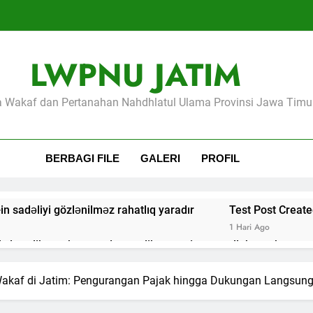
LWPNU JATIM
Wakaf dan Pertanahan Nahdhlatul Ulama Provinsi Jawa Timu
BERBAGI FILE
GALERI
PROFIL
in sadəliyi gözlənilməz rahatlıq yaradır
Test Post Create
1 Hari Ago
 less like a chore and more like a curious stroll through new t
risingly simple to navigate: a fresh angle on online play
 Wakaf di Jatim: Pengurangan Pajak hingga Dukungan Langsun