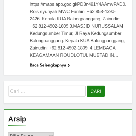
https://maps.app.goo.gl/PD3n481Y4AAmvPAD9.
Rois syuriyah MWC Farihin: +62 858-4390-
2426. Kepala KUA Balongpanggang, Zainudin:
+62 812-4902-1809 3.MASJID NURUSSALAM
Kedungsumber Timur, Jl Raya Kedungsumber
Balongpanggang. Kepala KUA Balongpanggang,
Zainudin: +62 812-4902-1809. 4.LEMBAGA
KEAGAMAAN ROUDLOTUL MUBTADIIN,…
Baca Selengkapnya
Cari
untuk:
Arsip
Arsip