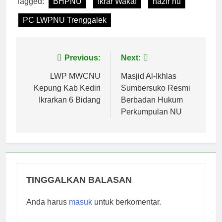
Tagged:
BHPNU
Ikrar Wakaf
nazir nu
PC LWPNU Trenggalek
Navigasi
Previous:
Next:
pos
LWP MWCNU
Masjid Al-Ikhlas
Kepung Kab Kediri
Sumbersuko Resmi
Ikrarkan 6 Bidang
Berbadan Hukum
Perkumpulan NU
TINGGALKAN BALASAN
Anda harus
masuk
untuk berkomentar.