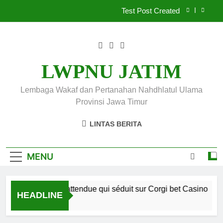
Skip
Test Post Created
to
content
Mobil tətbiqdə mostbet-in sadəliyi gözlənilməz
rahatlıq yaradır
Test Post Created
LWPNU JATIM
La simplicité inattendue qui séduit sur Corgi bet
Casino
Lembaga Wakaf dan Pertanahan Nahdhlatul Ulama
Test Post Created
Provinsi Jawa Timur
Mobil tətbiqdə mostbet-in sadəliyi gözlənilməz
LINTAS BERITA
rahatlıq yaradır
Test Post Created
MENU
La simplicité inattendue qui séduit sur Corgi bet Casino
HEADLINE
2 Jam Ago