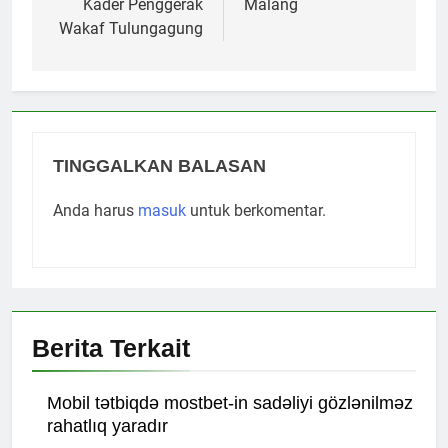
Kader Penggerak
Malang
Wakaf Tulungagung
TINGGALKAN BALASAN
Anda harus
masuk
untuk berkomentar.
Berita Terkait
Mobil tətbiqdə mostbet-in sadəliyi gözlənilməz
rahatlıq yaradır