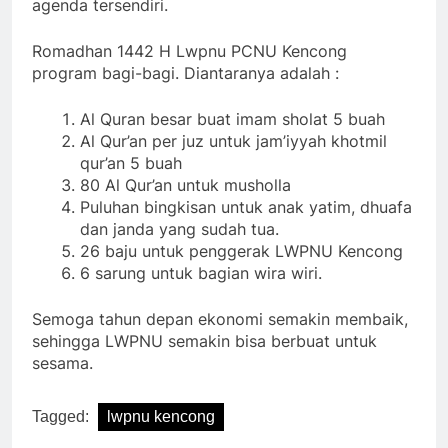
agenda tersendiri.
Romadhan 1442 H Lwpnu PCNU Kencong
program bagi-bagi. Diantaranya adalah :
Al Quran besar buat imam sholat 5 buah
Al Qur’an per juz untuk jam’iyyah khotmil
qur’an 5 buah
80 Al Qur’an untuk musholla
Puluhan bingkisan untuk anak yatim, dhuafa
dan janda yang sudah tua.
26 baju untuk penggerak LWPNU Kencong
6 sarung untuk bagian wira wiri.
Semoga tahun depan ekonomi semakin membaik,
sehingga LWPNU semakin bisa berbuat untuk
sesama.
Tagged:
lwpnu kencong