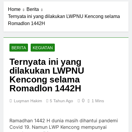
Home
Berita
Ternyata ini yang dilakukan LWPNU Kencong selama
Romadlon 1442H
BERITA
KEGIATAN
Ternyata ini yang
dilakukan LWPNU
Kencong selama
Romadlon 1442H
0
Luqman Hakim
5 Tahun Ago
1 Mins
Ramadhan 1442 H dunia masih dihantui pandemi
Covid 19. Namun LWP Kencong mempunyai